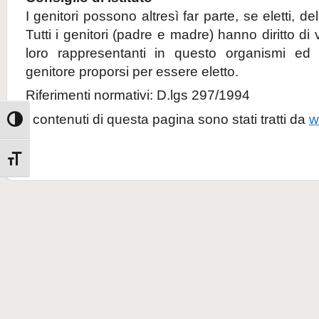
I genitori possono altresì far parte, se eletti, del
Tutti i genitori (padre e madre) hanno diritto di
loro rappresentanti in questo organismi ed è
genitore proporsi per essere eletto.
Riferimenti normativi: D.lgs 297/1994
I contenuti di questa pagina sono stati tratti da
w
Attiva/disattiva alto contrasto
Attiva/disattiva dimensione testo