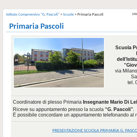
Ult
Istituto Comprensivo "G. Pascoli"
>
Scuole
>
Primaria Pascoli
Primaria Pascoli
Scuola P
dell’Ist
“Giov
via Milan
Sa
tel.
Coordinatore di plesso Primaria
Insegnante Mario Di Lel
Riceve su appuntamento presso la scuola
“G. Pascoli”
.
È possibile concordare un appuntamento telefonando al 
PRESENTAZIONE SCUOLA PRIMARIA G. PASCO